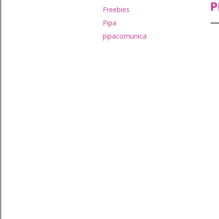
P
Freebies
Pipa
pipacomunica