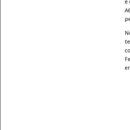
e 
A
pe
No
te
co
Fe
e