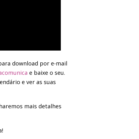
k para download por e-mail
pacomunica
e baixe o seu.
endário e ver as suas
ilharemos mais detalhes
a!