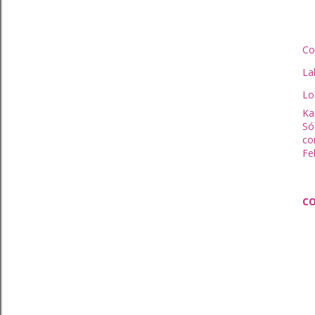
Co
La
Lo
Kar
Só
co
Fe
C