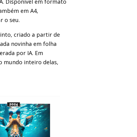
IA. Disponível em formato
 também em A4,
r o seu.
into, criado a partir de
nada novinha em folha
erada por IA. Em
o mundo inteiro delas,