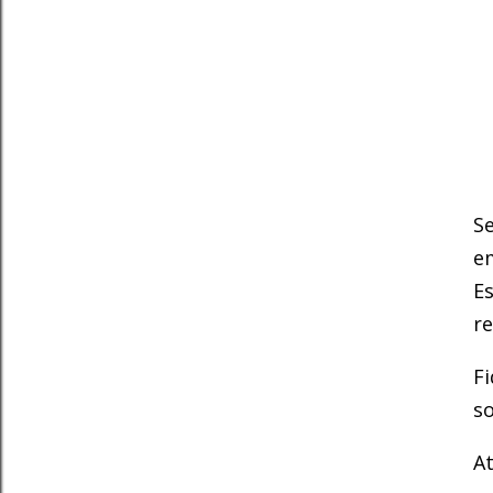
Se
em
Es
re
Fi
so
At