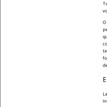
To
vo
pe
qu
c
t
fo
d
E
L
In