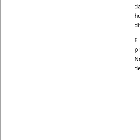
da
h
di
E
p
No
de