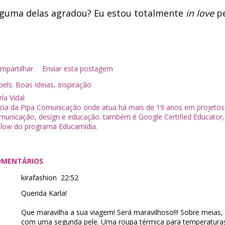
lguma delas agradou? Eu estou totalmente
in love
pe
mpartilhar
Enviar esta postagem
bels:
Boas Ideias
Inspiração
la Vidal
cia da Pipa Comunicação onde atua há mais de 19 anos em projeto
municação, design e educação. também é Google Certified Educator,
llow do programa Educamídia.
OMENTÁRIOS
kirafashion
22:52
Querida Karla!
Que maravilha a sua viagem! Será maravilhoso!!! Sobre meias,
com uma segunda pele. Uma roupa térmica para temperaturas 