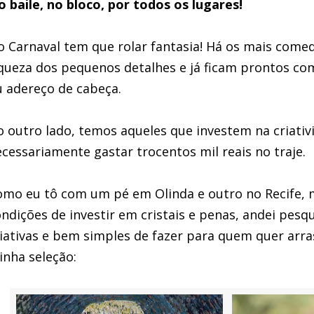
 baile, no bloco, por todos os lugares!
 Carnaval tem que rolar fantasia! Há os mais com
iqueza dos pequenos detalhes e já ficam prontos c
 adereço de cabeça.
 outro lado, temos aqueles que investem na criativ
cessariamente gastar trocentos mil reais no traje.
omo eu tô com um pé em Olinda e outro no Recife, 
ndições de investir em cristais e penas, andei pesq
iativas e bem simples de fazer para quem quer arras
nha seleção: