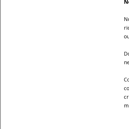
No
No
r
ou
Do
ne
C
co
cr
mi