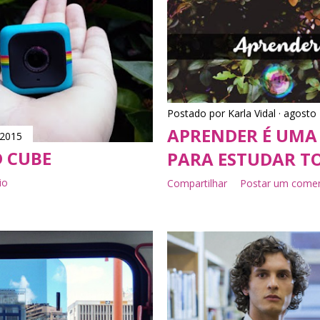
Postado por
Karla Vidal
agosto 
APRENDER É UMA 
 2015
D CUBE
PARA ESTUDAR TO
io
Compartilhar
Postar um comen