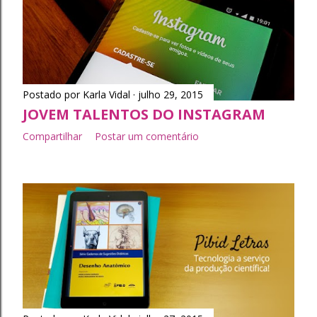
t
a
g
Postado por
Karla Vidal
julho 29, 2015
e
JOVEM TALENTOS DO INSTAGRAM
n
Compartilhar
Postar um comentário
s