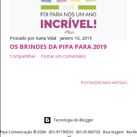
t
a
g
Postado por
Karla Vidal
janeiro 10, 2019
e
OS BRINDES DA PIPA PARA 2019
n
Compartilhar
Postar um comentário
s
POSTAGENS MAIS ANTIGAS
Tecnologia do Blogger
Pipa Comunicação © 2006 · (81) 91790550 · (81) 91383702 · Boa Viagem · Recife