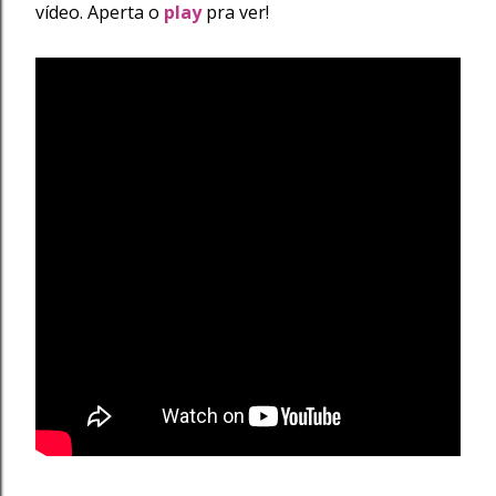
vídeo. Aperta o
play
pra ver!