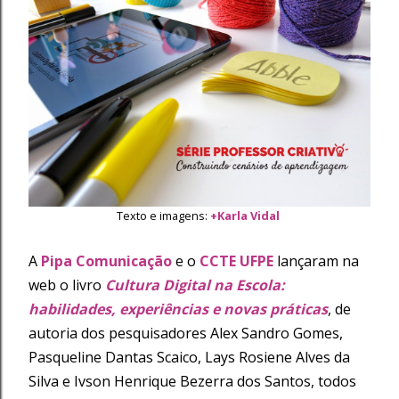
Texto e imagens:
+Karla Vidal
A
Pipa Comunicação
e o
CCTE UFPE
lançaram na
web o livro
Cultura Digital na Escola:
habilidades, experiências e novas práticas
, de
autoria dos pesquisadores Alex Sandro Gomes,
Pasqueline Dantas Scaico, Lays Rosiene Alves da
Silva e Ivson Henrique Bezerra dos Santos, todos