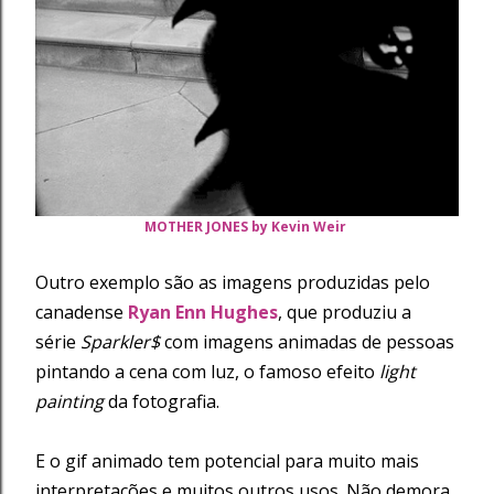
MOTHER JONES by Kevin Weir
Outro exemplo são as imagens produzidas pelo
canadense
Ryan Enn Hughes
, que produziu a
série
Sparkler$
com imagens animadas de pessoas
pintando a cena com luz, o famoso efeito
light
painting
da fotografia.
E o gif animado tem potencial para muito mais
interpretações e muitos outros usos. Não demora