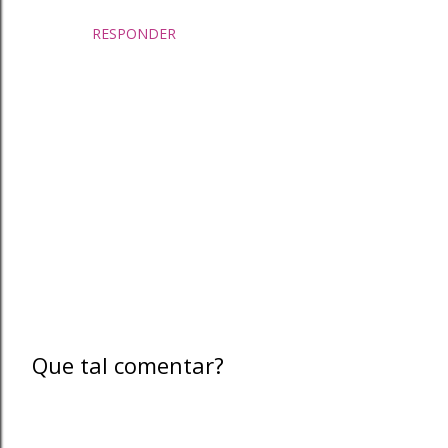
RESPONDER
Que tal comentar?
P
o