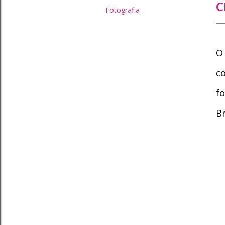
C
Fotografia
O 
c
fo
B