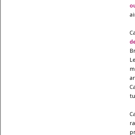
o
a
C
de
Br
Le
ma
ar
Ca
tu
Ca
ra
pr