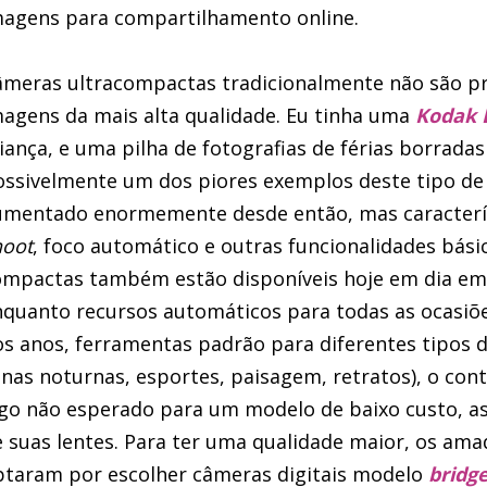
magens para compartilhamento online.
âmeras ultracompactas tradicionalmente não são pr
agens da mais alta qualidade. Eu tinha uma
Kodak 
iança, e uma pilha de fotografias de férias borrada
ssivelmente um dos piores exemplos deste tipo de
umentado enormemente desde então, mas caracterí
hoot
, foco automático e outras funcionalidades bás
ompactas também estão disponíveis hoje em dia em
quanto recursos automáticos para todas as ocasiõe
s anos, ferramentas padrão para diferentes tipos 
nas noturnas, esportes, paisagem, retratos), o con
go não esperado para um modelo de baixo custo, a
 suas lentes. Para ter uma qualidade maior, os am
ptaram por escolher câmeras digitais modelo
bridg