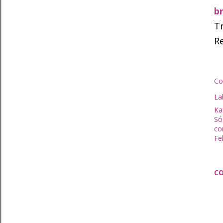
b
Tr
Re
Co
La
Kar
Só
co
Fe
C