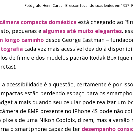
Fotógrafo Henri Cartier-Bresson focando suas lentes em 1957. F
câmera compacta doméstica
está chegando ao “fim
usto, pequenas e
algumas até muito elegantes
, es
m longo caminho
desde George Eastman – fundador
otografia
cada vez mais acessível devido à disponib
los de filme e dos modelos padrão Kodak Box (que
retas).
 a acessibilidade é a questão, certamente é por iss
ompactas estão perdendo espaço para os smartphon
dget a mais quando seu celular pode realizar um b
 câmera de 8MP presente no iPhone 4S pode não coi
 pixels de uma Nikon Coolpix, dizem, mas a versão 
orna o smartphone capaz de ter
desempenho consid