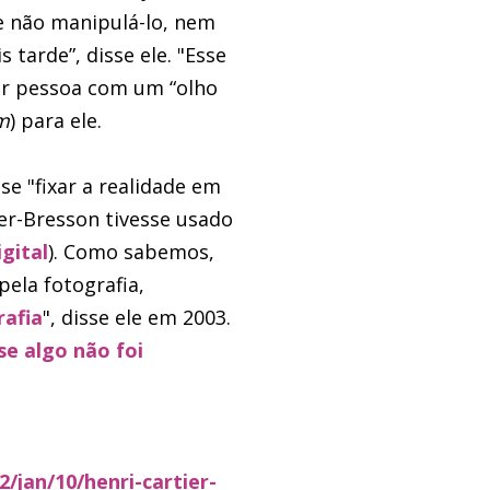
e não manipulá-lo, nem
tarde”, disse ele. "Esse
er pessoa com um “olho
m
) para ele.
se "fixar a realidade em
er-Bresson tivesse usado
gital
). Como sabemos,
ela fotografia,
rafia
", disse ele em 2003.
se algo não foi
/jan/10/henri-cartier-