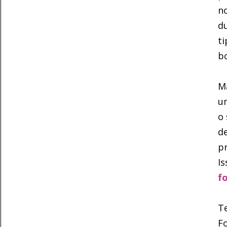
no
du
t
b
Ma
um
o
de
pr
Is
f
Te
F