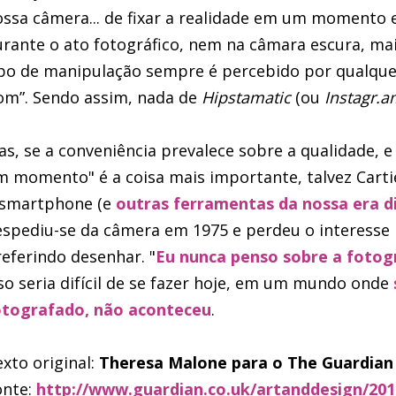
ssa câmera... de fixar a realidade em um momento 
rante o ato fotográfico, nem na câmara escura, mais 
ipo de manipulação sempre é percebido por qualqu
om”. Sendo assim, nada de
Hipstamatic
(ou
Instagr.a
s, se a conveniência prevalece sobre a qualidade, e 
 momento" é a coisa mais importante, talvez Carti
 smartphone (e
outras ferramentas da nossa era di
spediu-se da câmera em 1975 e perdeu o interesse p
eferindo desenhar. "
Eu nunca penso sobre a fotog
so seria difícil de se fazer hoje, em um mundo onde
otografado, não aconteceu
.
xto original:
Theresa Malone para o The Guardian
onte:
http://www.guardian.co.uk/artanddesign/2012