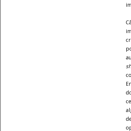
i
C
im
cr
po
a
s
c
En
do
ce
al
de
o