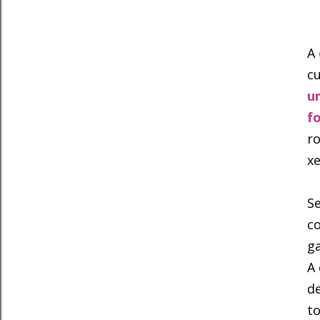
A
c
u
f
ro
xe
Se
c
ga
A
de
t